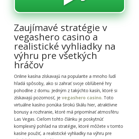
Zaujímavé stratégie v
vegashero casino a
realistické vyhliadky na
výhru pre všetkých
hráčov
Online kasína získavajú na popularite a mnoho ľudí
hľadá spôsoby, ako si zahrať svoje obľúbené hry
pohodlne z domu. Jedným z takýchto kasín, ktoré si
získavajú pozornosť, je
vegashero casino
. Toto
virtuálne kasíno ponúka širokú škálu hier, atraktívne
bonusy a rozhranie, ktoré má pripomínať atmosféru
Las Vegas. Cieľom tohto článku je poskytnúť
komplexný pohľad na stratégie, ktoré môžete v tomto
kasíne použiť, a realistické vyhliadky na výhru pre