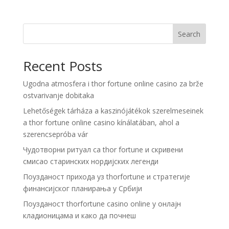
Search
Recent Posts
Ugodna atmosfera i thor fortune online casino za brže
ostvarivanje dobitaka
Lehetőségek tárháza a kaszinójátékok szerelmeseinek
a thor fortune online casino kínálatában, ahol a
szerencsepróba vár
Чудотворни ритуал са thor fortune и скривени
смисао старинских нордијских легенди
Поузданост прихода уз thorfortune и стратегије
финансијског планирања у Србији
Поузданост thorfortune casino online у онлајн
кладионицама и како да почнеш