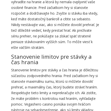
vyhradíte na hranie a ktorá by nemala ovplyvniť vaše
osobné financie. Pred začiatkom hry si stanovte
rozpočet a dodržiavajte ho. Zvyšte si stávku iba vtedy,
keď máte dostatočný bankroll a cítite sa sebaisto.
Nikdy nestávajte viac, ako si môžete dovoliť prehrať. Je
tiež dôležité vedieť, kedy prestať hrať. Ak prežívate
sériu prehier, ne pokúšajte sa získať späť stratené
peniaze stávkovaním vyšších súm. To môže viesť k
ešte väčším stratám.
Stanovenie limitov pre stávky a
čas hrania
Stanovenie limitov pre stávky a čas hrania je dôležitou
súčasťou zodpovedného hrania. Pred začiatkom hry si
stanovte maximálnu sumu, ktorú si môžete dovoliť
prehrať, a maximálny čas, ktorý budete stráviť hraním.
Respektujte tieto limity a neprekračujte ich. Ak zistíte,
že máte problém s kontrolou nad hraním, vyhľadajte
pomoc. Vegashero casino ponúka svojim hráčom
nástroje na sebaobmedzenie, ako sú limity vkladov,