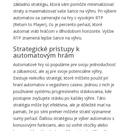
základnú stratégiu, ktorá vám pomôže minimalizovať
straty a maximalizovať vaše šance na výhru. Pri výbere
automatov sa zamerajte na hry s vysokým RTP
(Return to Player), čo je percento peňazí, ktoré
automat vráti hráčom v dlhodobom horizonte. Vyššie
RTP znamená lepšie šance na výhru.
Strategické prístupy k
automatovým hrám
Automatové hry sú populárne pre svoju jednoduchosť
a zábavnosť, ale aj pre svoje potenciálne výhry.
Existuje niekoľko stratégií, ktoré môžete použiť pri
hraní automatov v vegashero casino. Jednou z nich je
používanie systému progresívneho stávkovania, kde
postupne zvyšujete stávku po každej výhre. Táto
stratégia môže byť efektívna, ale je dôležité mať na
pamäti, že po sérii prehier môžete stratiť významné
sumy peňazí. Ďalšou stratégiou je výber automatov s
bonusovými funkciami, ako sú voľné otočky alebo