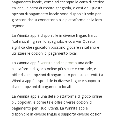
pagamento locale, come ad esempio la carta di credito
italiana, la carta di credito spagnola, e così via. Queste
opzioni di pagamento locale sono disponibili solo per i
giocatori che si connettono alla piattaforma dalla loro
regione.
La Winnita app è disponibile in diverse lingue, tra cui
l’italiano, il inglese, lo spagnolo, e così via. Questo
significa che i giocatori possono giocare in italiano e
utilizzare le opzioni di pagamento locali.
La Winnita app è
winnita codice promo
una delle
piattaforme di gioco online più sicure e comode, e
offre diverse opzioni di pagamento per i suoi utenti. La
Winnita app è disponibile in diverse lingue e supporta
diverse opzioni di pagamento locali.
La Winnita app è una delle piattaforme di gioco online
più popolari, e come tale offre diverse opzioni di
pagamento per i suoi utenti. La Winnita app è
disponibile in diverse lingue e supporta diverse opzioni