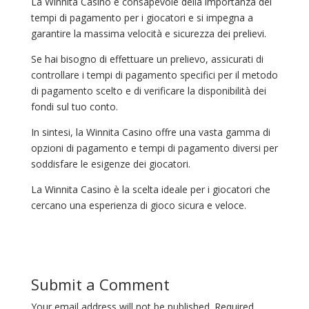
La Winnita Casino è consapevole della importanza dei
tempi di pagamento per i giocatori e si impegna a
garantire la massima velocità e sicurezza dei prelievi.
Se hai bisogno di effettuare un prelievo, assicurati di
controllare i tempi di pagamento specifici per il metodo
di pagamento scelto e di verificare la disponibilità dei
fondi sul tuo conto.
In sintesi, la Winnita Casino offre una vasta gamma di
opzioni di pagamento e tempi di pagamento diversi per
soddisfare le esigenze dei giocatori.
La Winnita Casino è la scelta ideale per i giocatori che
cercano una esperienza di gioco sicura e veloce.
Submit a Comment
Your email address will not be published.
Required