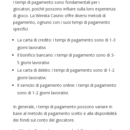
I tempi di pagamento sono fondamentali per i
giocatori, poiché possono influire sulla loro esperienza
di gioco. La Winnita Casino offre diversi metodi di
pagamento, ognuno con i suoi tempi di pagamento
specifici.
La carta di credito: i tempi di pagamento sono di 1-3
giorni lavorativi.
Il bonifico bancario: i tempi di pagamento sono di 3-
5 giorni lavorativi.
La carta di debito: i tempi di pagamento sono di 1-2
giorni lavorativi.
Il servizio di pagamento online: i tempi di pagamento
sono di 1-2 giorni lavorativi.
In generale, i tempi di pagamento possono variare in
base al metodo di pagamento scelto e alla disponibilità
dei fondi sul conto del giocatore.