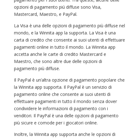
opzioni di pagamento piú diffuse sono Visa,
Mastercard, Maestro, e PayPal.
La Visa è una delle opzioni di pagamento più diffuse nel
mondo, e la Winnita app la supporta. La Visa è una
carta di credito che consente ai suoi utenti di effettuare
pagamenti online in tutto il mondo. La Winnita app
accetta anche le carte di credito Mastercard e
Maestro, che sono altre due delle opzioni di
pagamento più diffuse.
Il PayPal è un’altra opzione di pagamento popolare che
la Winnita app supporta. Il PayPal è un servizio di
pagamento online che consente ai suoi utenti di
effettuare pagamenti in tutto il mondo senza dover
condividere le informazioni di pagamento con i
venditori. Il PayPal è una delle opzioni di pagamento
più sicure e comode per i giocatori online.
Inoltre, la Winnita app supporta anche le opzioni di