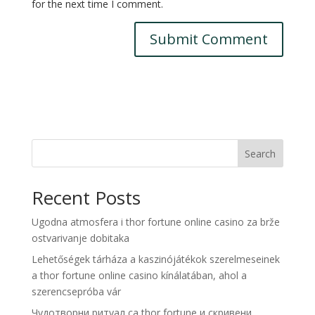
for the next time I comment.
Search
Recent Posts
Ugodna atmosfera i thor fortune online casino za brže
ostvarivanje dobitaka
Lehetőségek tárháza a kaszinójátékok szerelmeseinek
a thor fortune online casino kínálatában, ahol a
szerencsepróba vár
Чудотворни ритуал са thor fortune и скривени