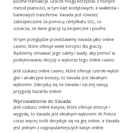
poufne transakcje. Gracze mogą korzystać z różnych
metod płatności, w tym kart kredytowych, e-walletów i
bankowych transferów. Vavada jest również
zabezpieczone za pomocą certyfikatu SSL, co
oznacza, że dane graczy są bezpieczne i poufne.
W tym przeglądzie przedstawimy Vavada jako online
casino, które oferuje wiele korzyści dla graczy.
Będziemy omawiać jego zalety i wady, aby pomoć w
podejmowaniu decyzji o wyborze tego online casino.
Jeśli szukasz online casino, które oferuje szeroki wybór
gier i atrakcyjne bonusy, to Vavada jest idealnym
wyborem. Zdecyduj się na Vavada i zacznij swoją
przygodę hazardu online!
Wprowadzenie do Vavada
Jeśli szukasz online kasyna, które oferuje emocje i
wygodę, to Vavada jest idealnym wyborem. W Polsce
coraz więcej osób decyduje się na grę online, a Vavada
jest jednym z najpopularniejszych kasyn online.