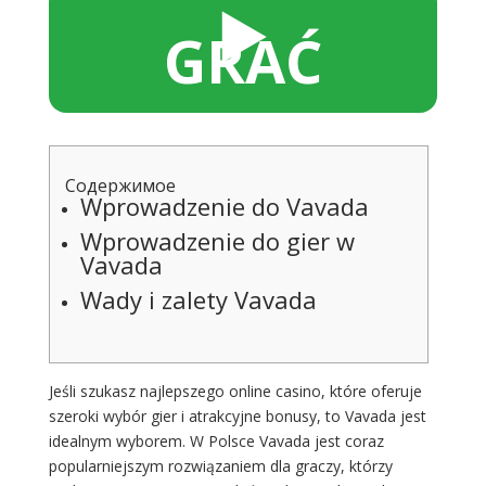
▶️
GRAĆ
Содержимое
Wprowadzenie do Vavada
Wprowadzenie do gier w
Vavada
Wady i zalety Vavada
Jeśli szukasz najlepszego online casino, które oferuje
szeroki wybór gier i atrakcyjne bonusy, to Vavada jest
idealnym wyborem. W Polsce Vavada jest coraz
popularniejszym rozwiązaniem dla graczy, którzy