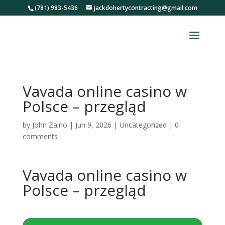
(781) 983-5436
jackdohertycontracting@gmail.com
Vavada online casino w
Polsce – przegląd
by
John Zaino
|
Jun 9, 2026
|
Uncategorized
|
0
comments
Vavada online casino w
Polsce – przegląd