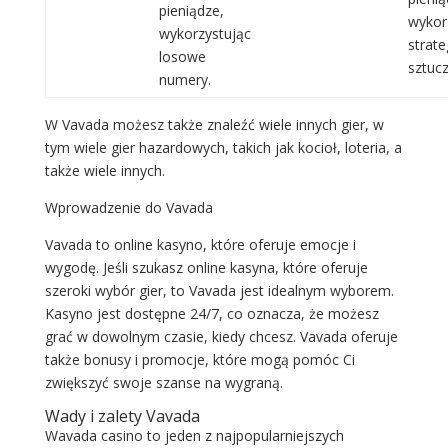
pieniądze,
wykor
wykorzystując
strate
losowe
sztucz
numery.
W Vavada możesz także znaleźć wiele innych gier, w
tym wiele gier hazardowych, takich jak kocioł, loteria, a
także wiele innych.
Wprowadzenie do Vavada
Vavada to online kasyno, które oferuje emocje i
wygodę. Jeśli szukasz online kasyna, które oferuje
szeroki wybór gier, to Vavada jest idealnym wyborem.
Kasyno jest dostępne 24/7, co oznacza, że możesz
grać w dowolnym czasie, kiedy chcesz. Vavada oferuje
także bonusy i promocje, które mogą pomóc Ci
zwiększyć swoje szanse na wygraną.
Wady i zalety Vavada
Wavada casino to jeden z najpopularniejszych