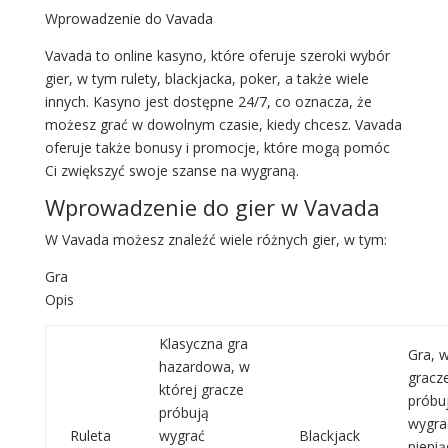
Wprowadzenie do Vavada
Vavada to online kasyno, które oferuje szeroki wybór
gier, w tym rulety, blackjacka, poker, a także wiele
innych. Kasyno jest dostępne 24/7, co oznacza, że
możesz grać w dowolnym czasie, kiedy chcesz. Vavada
oferuje także bonusy i promocje, które mogą pomóc
Ci zwiększyć swoje szanse na wygraną.
Wprowadzenie do gier w Vavada
W Vavada możesz znaleźć wiele różnych gier, w tym:
Gra
Opis
Klasyczna gra
Gra, w
hazardowa, w
gracz
której gracze
próbu
próbują
wygra
Ruleta
wygrać
Blackjack
pienią