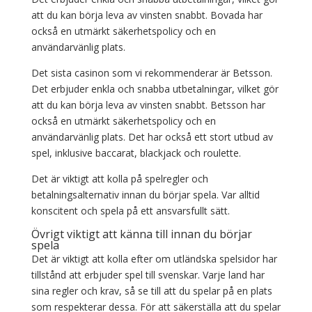
att du kan börja leva av vinsten snabbt. Bovada har
också en utmärkt säkerhetspolicy och en
användarvänlig plats.
Det sista casinon som vi rekommenderar är Betsson.
Det erbjuder enkla och snabba utbetalningar, vilket gör
att du kan börja leva av vinsten snabbt. Betsson har
också en utmärkt säkerhetspolicy och en
användarvänlig plats. Det har också ett stort utbud av
spel, inklusive baccarat, blackjack och roulette.
Det är viktigt att kolla på spelregler och
betalningsalternativ innan du börjar spela. Var alltid
konscitent och spela på ett ansvarsfullt sätt.
Övrigt viktigt att känna till innan du börjar
spela
Det är viktigt att kolla efter om utländska spelsidor har
tillstånd att erbjuder spel till svenskar. Varje land har
sina regler och krav, så se till att du spelar på en plats
som respekterar dessa. För att säkerställa att du spelar