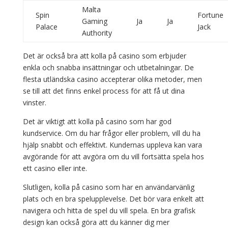
Malta
Spin
Fortune
Gaming
Ja
Ja
Palace
Jack
Authority
Det är också bra att kolla på casino som erbjuder
enkla och snabba insättningar och utbetalningar. De
flesta utländska casino accepterar olika metoder, men
se till att det finns enkel process för att få ut dina
vinster.
Det är viktigt att kolla på casino som har god
kundservice. Om du har frågor eller problem, vill du ha
hjälp snabbt och effektivt. Kundernas uppleva kan vara
avgörande för att avgöra om du vill fortsätta spela hos
ett casino eller inte.
Slutligen, kolla på casino som har en användarvänlig
plats och en bra spelupplevelse. Det bör vara enkelt att
navigera och hitta de spel du vill spela. En bra grafisk
design kan också göra att du känner dig mer