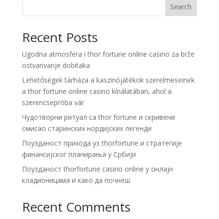
Search
Recent Posts
Ugodna atmosfera i thor fortune online casino za brže
ostvarivanje dobitaka
Lehetőségek tárháza a kaszinójátékok szerelmeseinek
a thor fortune online casino kínálatában, ahol a
szerencsepróba vár
Чудотворни ритуал са thor fortune и скривени
смисао старинских нордијских легенди
Поузданост прихода уз thorfortune и стратегије
финансијског планирања у Србији
Поузданост thorfortune casino online у онлајн
кладионицама и како да почнеш
Recent Comments