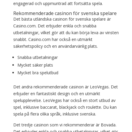
engagerad och uppmuntrad att fortsätta spela.
Rekommenderade casinon för svenska spelare
Det bästa utländska casinon för svenska spelare är
Casino.com. Det erbjuder enkla och snabba
utbetalningar, vilket gör att du kan börja leva av vinsten
snabbt. Casino.com har också en utmärkt
säkerhetspolicy och en användarvänlig plats.
Snabba utbetalningar
Mycket säker plats
Mycket bra spelutbud
Det andra rekommenderade casinon är LeoVegas. Det
erbjuder en fantastiskt design och en utmärkt
spelupplevelse. LeoVegas har också en stort utbud av
spel, inklusive baccarat, blackjack och roulette. Du kan
spela på flera olika språk, inklusive svenska.
Det tredje casinon som vi rekommenderar är Bovada.
Det erbjuder enkla och snabba utbetalningar, vilket gör