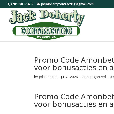
(781) 983-5436
jackdohertycontracting@gmail.com
Promo Code Amonbet 
voor bonusacties en 
by
John Zaino
|
Jul 2, 2026
|
Uncategorized
|
0
Promo Code Amonbet 
voor bonusacties en 