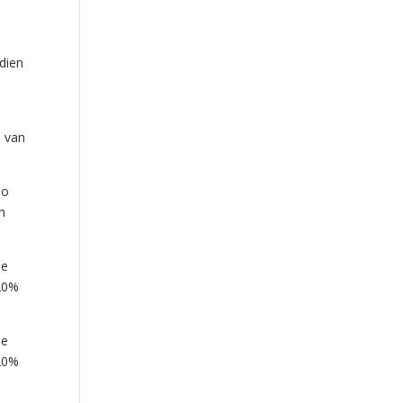
dien
s van
no
n
de
 20%
de
 20%