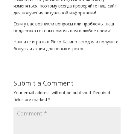
изменяться, поэтому всегда проверяйте наш сайт
для получения актуальной информации!
Если у вас возникли вопросы или проблемы, наш
поддержка готовы помочь вам в любое время!
Начните играть в Pinco Казино сегодня и получите
бонусы и акции для новых игроков!
Submit a Comment
Your email address will not be published.
Required
fields are marked
*