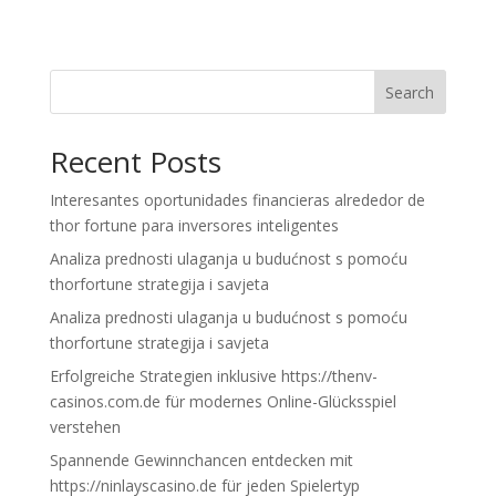
Search
Recent Posts
Interesantes oportunidades financieras alrededor de
thor fortune para inversores inteligentes
Analiza prednosti ulaganja u budućnost s pomoću
thorfortune strategija i savjeta
Analiza prednosti ulaganja u budućnost s pomoću
thorfortune strategija i savjeta
Erfolgreiche Strategien inklusive https://thenv-
casinos.com.de für modernes Online-Glücksspiel
verstehen
Spannende Gewinnchancen entdecken mit
https://ninlayscasino.de für jeden Spielertyp