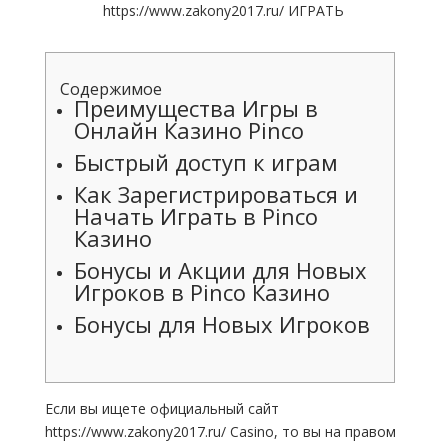
https://www.zakony2017.ru/ ИГРАТЬ
Содержимое
Преимущества
Игры в
Онлайн Казино Pinco
Быстрый
доступ к играм
Как
Зарегистрироваться и
Начать Играть в Pinco
Казино
Бонусы
и Акции для Новых
Игроков в Pinco Казино
Бонусы
для Новых Игроков
Если вы ищете официальный сайт
https://www.zakony2017.ru/ Casino, то вы на правом