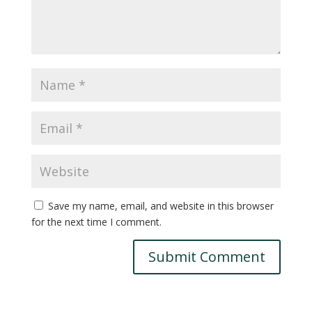
Save my name, email, and website in this browser
for the next time I comment.