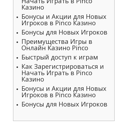
Начать Играть в Pinco
Казино
Бонусы
и Акции для Новых
Игроков в Pinco Казино
Бонусы
для Новых Игроков
Преимущества Игры в
Онлайн Казино Pinco
Быстрый доступ к играм
Как Зарегистрироваться и
Начать Играть в Pinco
Казино
Бонусы и Акции для Новых
Игроков в Pinco Казино
Бонусы для Новых Игроков