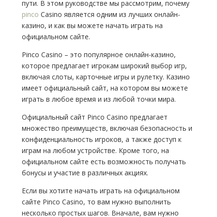
пути. В этом руководстве мы рассмотрим, почему
pinco
Casino является одним из лучших онлайн-
казино, и как вы можете начать играть на
официальном сайте.
Pinco Casino – это популярное онлайн-казино,
которое предлагает игрокам широкий выбор игр,
включая слоты, карточные игры и рулетку. Казино
имеет официальный сайт, на котором вы можете
играть в любое время и из любой точки мира.
Официальный сайт Pinco Casino предлагает
множество преимуществ, включая безопасность и
конфиденциальность игроков, а также доступ к
играм на любом устройстве. Кроме того, на
официальном сайте есть возможность получать
бонусы и участие в различных акциях.
Если вы хотите начать играть на официальном
сайте Pinco Casino, то вам нужно выполнить
несколько простых шагов. Вначале, вам нужно