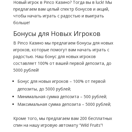
Новый игрок в Pinco Казино? Тогда вы в luck! Мы
предлагаем вам целый спектр бонусов и акций,
чтобы начать играть с радостью и выиграть
больше!
Бонусы для Новых Игроков
В Pinco Казино мы предлагаем бонусы для новых
игроков, которые помогут вам начать играть с
радостью. Наш бонус для новых игроков
составляет 100% от вашей первой депозита, до
5000 рублей!
Бонус для новых игроков – 100% от первой
депозиты, до 5000 рублей;
Минимальная сумма депозита – 500 рублей;
Максимальная сумма депозита – 5000 рублей;
Кроме того, мы предлагаем вам 200 бесплатных
спин на нашу игровую автомату “Wild Fruits”!