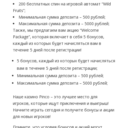
200 бесплатных спин на игровой автомат “Wild
Fruits”;
Минимальная сумма депозита – 500 рублей;
Максимальная сумма депозита – 5000 рублей;
Также, мы предлагаем вам акцию “Welcome
Package”, которая включает в себя 5 бонусов,
каждый из которых будет начисляться вам в
течение 5 дней после регистрации!
5 бонусов, каждый из которых будет начисляться
вам в течение 5 дней после регистрации;
Минимальная сумма депозита – 500 рублей;
Максимальная сумма депозита – 5000 рублей;
Наше казино Pinco – это лучшее место для
игроков, которые ищут приключения и выигрыш!
Начните играть сегодня и получите бонусы и акции
для новых игроков!
Помните, что условия бонусов и акций могут