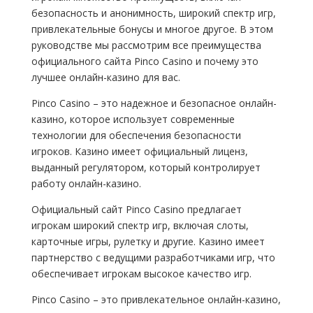
безопасность и анонимность, широкий спектр игр,
привлекательные бонусы и многое другое. В этом
руководстве мы рассмотрим все преимущества
официального сайта Pinco Casino и почему это
лучшее онлайн-казино для вас.
Pinco Casino – это надежное и безопасное онлайн-
казино, которое использует современные
технологии для обеспечения безопасности
игроков. Казино имеет официальный лиценз,
выданный регулятором, который контролирует
работу онлайн-казино.
Официальный сайт Pinco Casino предлагает
игрокам широкий спектр игр, включая слоты,
карточные игры, рулетку и другие. Казино имеет
партнерство с ведущими разработчиками игр, что
обеспечивает игрокам высокое качество игр.
Pinco Casino – это привлекательное онлайн-казино,