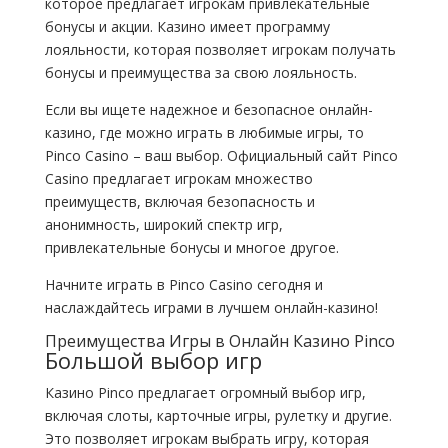
которое предлагает игрокам привлекательные
бонусы и акции. Казино имеет программу
лояльности, которая позволяет игрокам получать
бонусы и преимущества за свою лояльность.
Если вы ищете надежное и безопасное онлайн-
казино, где можно играть в любимые игры, то
Pinco Casino – ваш выбор. Официальный сайт Pinco
Casino предлагает игрокам множество
преимуществ, включая безопасность и
анонимность, широкий спектр игр,
привлекательные бонусы и многое другое.
Начните играть в Pinco Casino сегодня и
наслаждайтесь играми в лучшем онлайн-казино!
Преимущества Игры в Онлайн Казино Pinco
Большой выбор игр
Казино Pinco предлагает огромный выбор игр,
включая слоты, карточные игры, рулетку и другие.
Это позволяет игрокам выбрать игру, которая