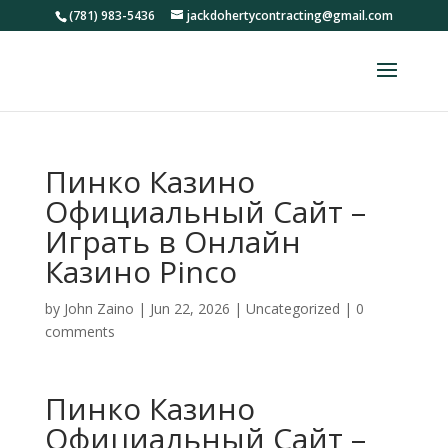
(781) 983-5436
jackdohertycontracting@gmail.com
Пинко Казино
Официальный Сайт –
Играть в Онлайн
Казино Pinco
by
John Zaino
|
Jun 22, 2026
|
Uncategorized
|
0
comments
Пинко Казино
Официальный Сайт –