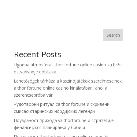
Search
Recent Posts
Ugodna atmosfera i thor fortune online casino za brže
ostvarivanje dobitaka
Lehetőségek tárháza a kaszinójátékok szerelmeseinek
a thor fortune online casino kínálatában, ahol a
szerencsepróba vár
Чудотворни ритуал са thor fortune и скривени
смисао старинских нордијских легенди
Поузданост прихода уз thorfortune и стратегије
финансијског планирања у Србији
Поузданост thorfortune casino online у онлајн