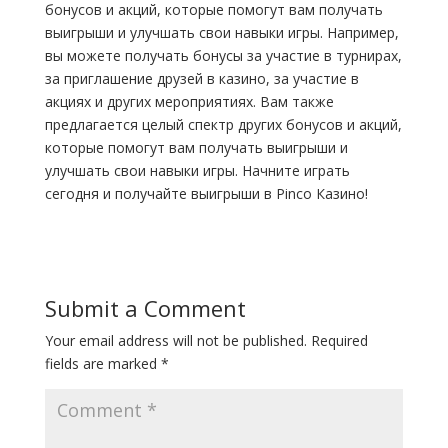
бонусов и акций, которые помогут вам получать
выигрыши и улучшать свои навыки игры. Например,
вы можете получать бонусы за участие в турнирах,
за приглашение друзей в казино, за участие в
акциях и других мероприятиях. Вам также
предлагается целый спектр других бонусов и акций,
которые помогут вам получать выигрыши и
улучшать свои навыки игры. Начните играть
сегодня и получайте выигрыши в Pinco Казино!
Submit a Comment
Your email address will not be published.
Required
fields are marked
*