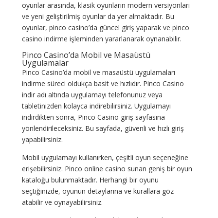
oyunlar arasında, klasik oyunların modern versiyonları
ve yeni geliştirilmiş oyunlar da yer almaktadır. Bu
oyunlar, pinco casino’da güncel giriş yaparak ve pinco
casino indirme işleminden yararlanarak oynanabilir.
Pinco Casino’da Mobil ve Masaüstü
Uygulamalar
Pinco Casino’da mobil ve masaüstü uygulamaları
indirme süreci oldukça basit ve hızlıdır. Pinco Casino
indir adı altında uygulamayı telefonunuz veya
tabletinizden kolayca indirebilirsiniz. Uygulamayı
indirdikten sonra, Pinco Casino giriş sayfasına
yönlendirileceksiniz. Bu sayfada, güvenli ve hızlı giriş
yapabilirsiniz.
Mobil uygulamayı kullanırken, çeşitli oyun seçeneğine
erişebilirsiniz. Pinco online casino sunan geniş bir oyun
kataloğu bulunmaktadır. Herhangi bir oyunu
seçtiğinizde, oyunun detaylarına ve kurallara göz
atabilir ve oynayabilirsiniz.