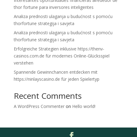
Interesantes oportunidades financieras alrededor de
thor fortune para inversores inteligentes
Analiza prednosti ulaganja u budućnost s pomoću
thorfortune strategija i savjeta
Analiza prednosti ulaganja u budućnost s pomoću
thorfortune strategija i savjeta
Erfolgreiche Strategien inklusive https://thenv-
casinos.com.de für modernes Online-Glücksspiel
verstehen
Spannende Gewinnchancen entdecken mit
https://ninlayscasino.de für jeden Spielertyp
Recent Comments
A WordPress Commenter
on
Hello world!