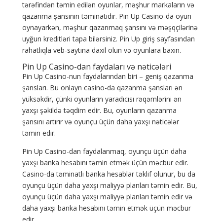
tərəfindən təmin edilən oyunlar, məşhur markaların və
qazanma şansının təminatıdır. Pin Up Casino-da oyun
oynayarkən, məşhur qazanmaq şansını və məşqçilərinə
uyğun kreditləri tapa bilərsiniz. Pin Up giriş sayfasından
rahatlıqla veb-saytına daxil olun və oyunlara baxın.
Pin Up Casino-dan faydaları və nəticələri
Pin Up Casino-nun faydalarından biri – geniş qazanma
şansları. Bu onlayn casino-da qazanma şansları ən
yüksəkdir, çünki oyunların yaradıcısı rəqəmlərini ən
yaxşı şəkildə təqdim edir. Bu, oyunların qazanma
şansını artırır və oyunçu üçün daha yaxşı nəticələr
təmin edir.
Pin Up Casino-dan faydalanmaq, oyunçu üçün daha
yaxşı banka hesabını təmin etmək üçün məcbur edir.
Casino-da təminatlı banka hesablar təklif olunur, bu da
oyunçu üçün daha yaxşı maliyyə planları təmin edir. Bu,
oyunçu üçün daha yaxşı maliyyə planları təmin edir və
daha yaxşı banka hesabını təmin etmək üçün məcbur
edir.