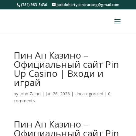
(781) 983-5436
jackdohertycontracting@gmail.com
Пин Ап Казино –
Официальный сайт Pin
Up Casino | Входи и
играй
by
John Zaino
|
Jun 26, 2026
|
Uncategorized
|
0
comments
Пин Ап Казино –
Официальный сайт Pin