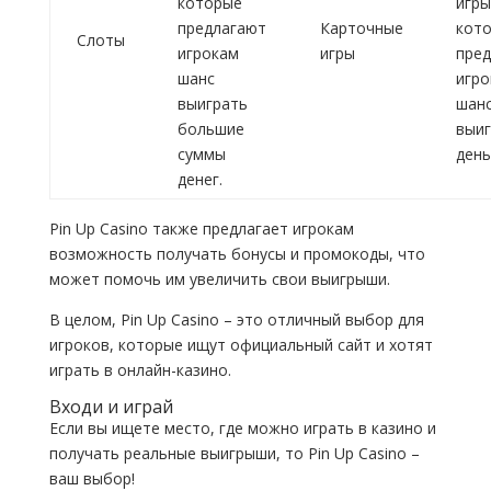
которые
игры
предлагают
Карточные
кот
Слоты
игрокам
игры
пре
шанс
игро
выиграть
шан
большие
выиг
суммы
день
денег.
Pin Up Casino также предлагает игрокам
возможность получать бонусы и промокоды, что
может помочь им увеличить свои выигрыши.
В целом, Pin Up Casino – это отличный выбор для
игроков, которые ищут официальный сайт и хотят
играть в онлайн-казино.
Входи и играй
Если вы ищете место, где можно играть в казино и
получать реальные выигрыши, то Pin Up Casino –
ваш выбор!