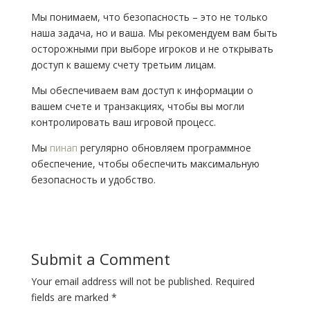
Мы понимаем, что безопасность – это не только
наша задача, но и ваша. Мы рекомендуем вам быть
осторожными при выборе игроков и не открывать
доступ к вашему счету третьим лицам.
Мы обеспечиваем вам доступ к информации о
вашем счете и транзакциях, чтобы вы могли
контролировать ваш игровой процесс.
Мы
пинап
регулярно обновляем программное
обеспечение, чтобы обеспечить максимальную
безопасность и удобство.
Submit a Comment
Your email address will not be published.
Required
fields are marked
*