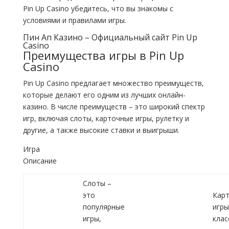
Pin Up Casino убедитесь, что вы знакомы с
условиями и правилами игры.
Пин Ап Казино – Официальный сайт Pin Up
Casino
Преимущества игры в Pin Up
Casino
Pin Up Casino предлагает множество преимуществ,
которые делают его одним из лучших онлайн-
казино. В числе преимуществ – это широкий спектр
игр, включая слоты, карточные игры, рулетку и
другие, а также высокие ставки и выигрыши.
Игра
Описание
Слоты –
это
Кар
популярные
игры
игры,
клас