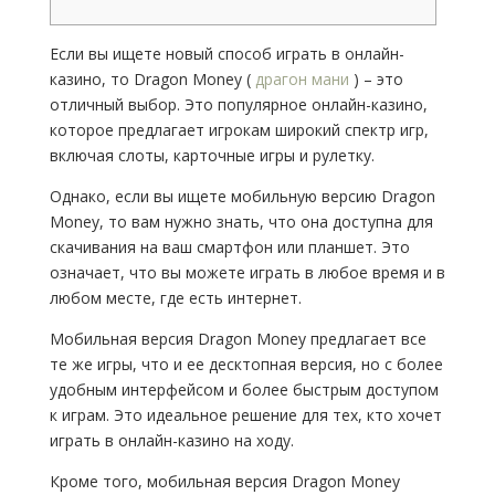
Если вы ищете новый способ играть в онлайн-
казино, то Dragon Money (
драгон мани
) – это
отличный выбор. Это популярное онлайн-казино,
которое предлагает игрокам широкий спектр игр,
включая слоты, карточные игры и рулетку.
Однако, если вы ищете мобильную версию Dragon
Money, то вам нужно знать, что она доступна для
скачивания на ваш смартфон или планшет. Это
означает, что вы можете играть в любое время и в
любом месте, где есть интернет.
Мобильная версия Dragon Money предлагает все
те же игры, что и ее десктопная версия, но с более
удобным интерфейсом и более быстрым доступом
к играм. Это идеальное решение для тех, кто хочет
играть в онлайн-казино на ходу.
Кроме того, мобильная версия Dragon Money