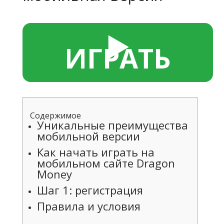
▶️
ИГРАТЬ
Содержимое
Уникальные преимущества
мобильной версии
Как начать играть на
мобильном сайте Dragon
Money
Шаг 1: регистрация
Правила и условия