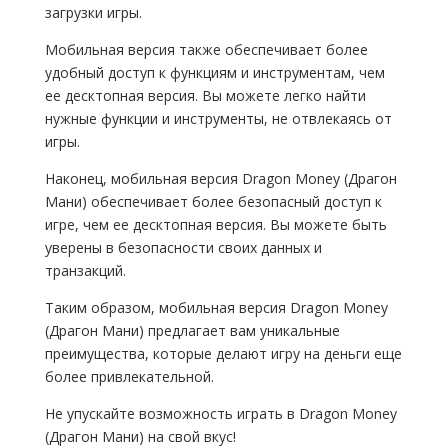
загрузки игры.
Мобильная версия также обеспечивает более
удобный доступ к функциям и инструментам, чем
ее десктопная версия. Вы можете легко найти
нужные функции и инструменты, не отвлекаясь от
игры.
Наконец, мобильная версия Dragon Money (Драгон
Мани) обеспечивает более безопасный доступ к
игре, чем ее десктопная версия. Вы можете быть
уверены в безопасности своих данных и
транзакций.
Таким образом, мобильная версия Dragon Money
(Драгон Мани) предлагает вам уникальные
преимущества, которые делают игру на деньги еще
более привлекательной.
Не упускайте возможность играть в Dragon Money
(Драгон Мани) на свой вкус!