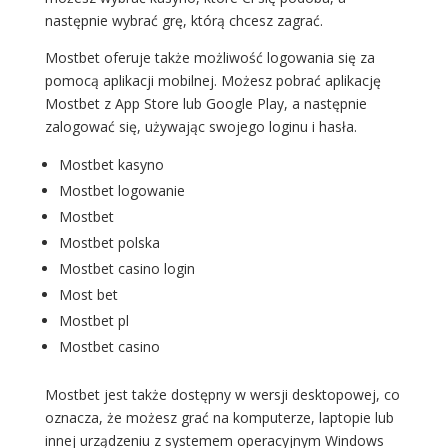
następnie wybrać grę, którą chcesz zagrać.
Mostbet oferuje także możliwość logowania się za
pomocą aplikacji mobilnej. Możesz pobrać aplikację
Mostbet z App Store lub Google Play, a następnie
zalogować się, używając swojego loginu i hasła.
Mostbet kasyno
Mostbet logowanie
Mostbet
Mostbet polska
Mostbet casino login
Most bet
Mostbet pl
Mostbet casino
Mostbet jest także dostępny w wersji desktopowej, co
oznacza, że możesz grać na komputerze, laptopie lub
innej urządzeniu z systemem operacyjnym Windows