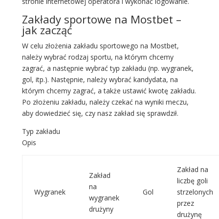
stronie internetowej operatora i wykonać logowanie.
Zakłady sportowe na Mostbet –
jak zacząć
W celu złożenia zakładu sportowego na Mostbet,
należy wybrać rodzaj sportu, na którym chcemy
zagrać, a następnie wybrać typ zakładu (np. wygranek,
gol, itp.). Następnie, należy wybrać kandydata, na
którym chcemy zagrać, a także ustawić kwotę zakładu.
Po złożeniu zakładu, należy czekać na wyniki meczu,
aby dowiedzieć się, czy nasz zakład się sprawdził.
Typ zakładu
Opis
Zakład na
Zakład
liczbę goli
na
Wygranek
Gol
strzelonych
wygranek
przez
drużyny
drużynę