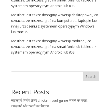
oznacza, że możesz grać na smartfonie lub tablecie z
systemem operacyjnym Android lub iOS.
Mostbet jest także dostępny w wersji desktopowej, co
oznacza, że możesz grać na komputerze, laptopie lub
innej urządzeniu z systemem operacyjnym Windows
lub macOS.
Mostbet jest także dostępny w wersji mobilnej, co
oznacza, że możesz grać na smartfonie lub tablecie z
systemem operacyjnym Android lub iOS.
Search
Recent Posts
साहसपूर्ण निर्णय लेकर chicken road game जीतने की कला,
समझदारी और खतरों का मिश्रण