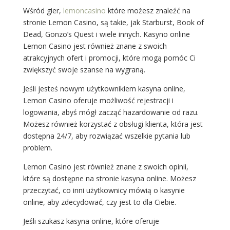
Wśród gier,
lemoncasino
które możesz znaleźć na
stronie Lemon Casino, są takie, jak Starburst, Book of
Dead, Gonzo’s Quest i wiele innych. Kasyno online
Lemon Casino jest również znane z swoich
atrakcyjnych ofert i promocji, które mogą pomóc Ci
zwiększyć swoje szanse na wygraną.
Jeśli jesteś nowym użytkownikiem kasyna online,
Lemon Casino oferuje możliwość rejestracji i
logowania, abyś mógł zacząć hazardowanie od razu.
Możesz również korzystać z obsługi klienta, która jest
dostępna 24/7, aby rozwiązać wszelkie pytania lub
problem.
Lemon Casino jest również znane z swoich opinii,
które są dostępne na stronie kasyna online. Możesz
przeczytać, co inni użytkownicy mówią o kasynie
online, aby zdecydować, czy jest to dla Ciebie.
Jeśli szukasz kasyna online, które oferuje