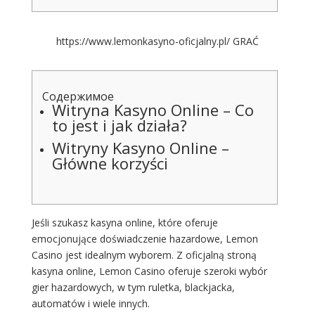
https://www.lemonkasyno-oficjalny.pl/ GRAĆ
Содержимое
Witryna
Kasyno Online – Co
to jest i jak działa?
Witryny
Kasyno Online –
Główne korzyści
Jeśli szukasz kasyna online, które oferuje
emocjonujące doświadczenie hazardowe, Lemon
Casino jest idealnym wyborem. Z oficjalną stroną
kasyna online, Lemon Casino oferuje szeroki wybór
gier hazardowych, w tym ruletka, blackjacka,
automatów i wiele innych.