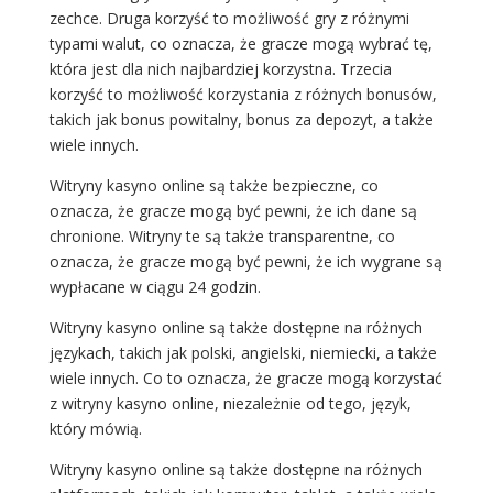
zechce. Druga korzyść to możliwość gry z różnymi
typami walut, co oznacza, że gracze mogą wybrać tę,
która jest dla nich najbardziej korzystna. Trzecia
korzyść to możliwość korzystania z różnych bonusów,
takich jak bonus powitalny, bonus za depozyt, a także
wiele innych.
Witryny kasyno online są także bezpieczne, co
oznacza, że gracze mogą być pewni, że ich dane są
chronione. Witryny te są także transparentne, co
oznacza, że gracze mogą być pewni, że ich wygrane są
wypłacane w ciągu 24 godzin.
Witryny kasyno online są także dostępne na różnych
językach, takich jak polski, angielski, niemiecki, a także
wiele innych. Co to oznacza, że gracze mogą korzystać
z witryny kasyno online, niezależnie od tego, język,
który mówią.
Witryny kasyno online są także dostępne na różnych