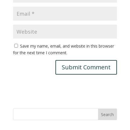
Save my name, email, and website in this browser
for the next time I comment.
Search