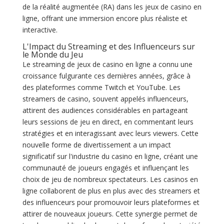
de la réalité augmentée (RA) dans les jeux de casino en
ligne, offrant une immersion encore plus réaliste et
interactive.
L'Impact du Streaming et des Influenceurs sur
le Monde du Jeu
Le streaming de jeux de casino en ligne a connu une
croissance fulgurante ces dernières années, grâce à
des plateformes comme Twitch et YouTube. Les
streamers de casino, souvent appelés influenceurs,
attirent des audiences considérables en partageant
leurs sessions de jeu en direct, en commentant leurs
stratégies et en interagissant avec leurs viewers. Cette
nouvelle forme de divertissement a un impact
significatif sur l'industrie du casino en ligne, créant une
communauté de joueurs engagés et influençant les
choix de jeu de nombreux spectateurs. Les casinos en
ligne collaborent de plus en plus avec des streamers et
des influenceurs pour promouvoir leurs plateformes et
attirer de nouveaux joueurs. Cette synergie permet de