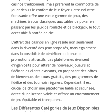
casinos traditionnels, mais préfèrent la commodité de
jouer depuis le confort de leur foyer. Cette industrie
florissante offre une vaste gamme de jeux, des
machines à sous classiques aux tables de poker en
passant par les jeux de roulette et de blackjack, le tout
accessible à portée de clic.
L'attrait des casinos en ligne réside non seulement
dans la diversité des jeux proposés, mais également
dans la possibilité de bénéficier de bonus et
promotions attractifs. Les plateformes rivalisent
d'ingéniosité pour attirer de nouveaux joueurs et
fidéliser les clients existants, en proposant des offres
de bienvenue, des tours gratuits, des programmes de
fidélité et des tournois réguliers. Cependant, il est
crucial de choisir une plateforme fiable et sécurisée,
dotée d'une licence valide et offrant un environnement
de jeu équitable et transparent.
Les Différentes Catégories de Jeux Disponibles