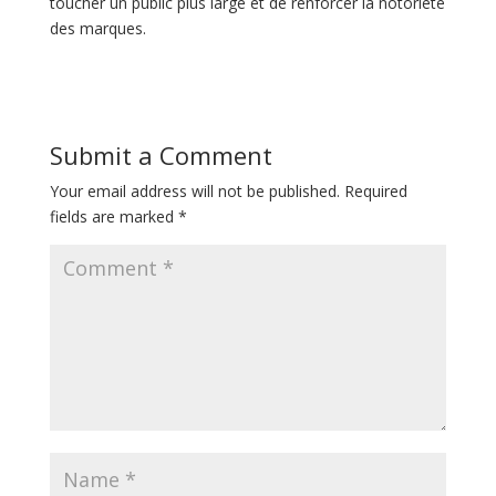
toucher un public plus large et de renforcer la notoriété
des marques.
Submit a Comment
Your email address will not be published.
Required
fields are marked
*