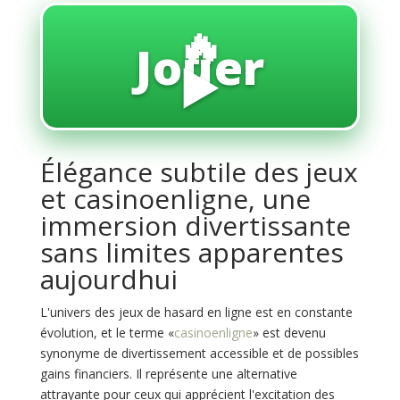
🔥
Jouer
▶️
Élégance subtile des jeux
et casinoenligne, une
immersion divertissante
sans limites apparentes
aujourdhui
L'univers des jeux de hasard en ligne est en constante
évolution, et le terme «
casinoenligne
» est devenu
synonyme de divertissement accessible et de possibles
gains financiers. Il représente une alternative
attrayante pour ceux qui apprécient l'excitation des