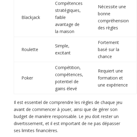
Compétences
Nécessite une
stratégiques,
bonne
Blackjack
faible
compréhension
avantage de
des règles
la maison
Fortement
Simple,
Roulette
basé sur la
excitant
chance
Compétition,
Requiert une
compétences,
Poker
formation et
potentiel de
une expérience
gains élevé
Il est essentiel de comprendre les règles de chaque jeu
avant de commencer à jouer, ainsi que de gérer son
budget de manière responsable. Le jeu doit rester un
divertissement, et il est important de ne pas dépasser
ses limites financières.