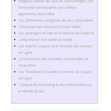
Élégance subtile des jeux et casinoenligne, une
immersion divertissante sans limites
apparentes aujourdhui
Les Différentes Catégories de Jeux Disponibles
L'Évolution des Machines à Sous Vidéo
Les Stratégies de Pari et la Gestion de Bankroll
L'Importance d'un Bankroll Solide
Les Aspects Légaux et la Sécurité des Casinos
en Ligne
La Protection des Données Personnelles et
Financières
Les Tendances Actuelles et l'Avenir du Casino
en Ligne
L'Impact du Streaming et des Influenceurs sur
le Monde du Jeu