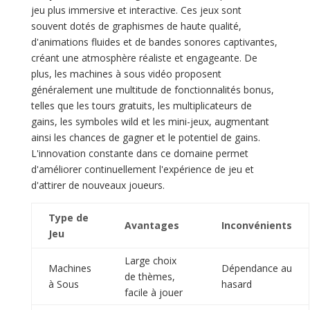
jeu plus immersive et interactive. Ces jeux sont
souvent dotés de graphismes de haute qualité,
d'animations fluides et de bandes sonores captivantes,
créant une atmosphère réaliste et engageante. De
plus, les machines à sous vidéo proposent
généralement une multitude de fonctionnalités bonus,
telles que les tours gratuits, les multiplicateurs de
gains, les symboles wild et les mini-jeux, augmentant
ainsi les chances de gagner et le potentiel de gains.
L'innovation constante dans ce domaine permet
d'améliorer continuellement l'expérience de jeu et
d'attirer de nouveaux joueurs.
Type de
Avantages
Inconvénients
Jeu
Large choix
Machines
Dépendance au
de thèmes,
à Sous
hasard
facile à jouer