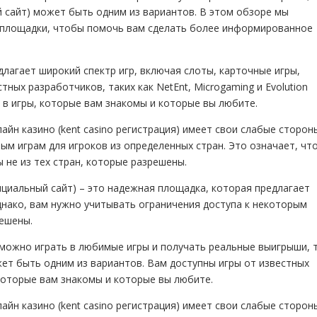
й сайт) может быть одним из вариантов. В этом обзоре мы
 площадки, чтобы помочь вам сделать более информированное
едлагает широкий спектр игр, включая слоты, карточные игры,
стных разработчиков, таких как NetEnt, Microgaming и Evolution
 в игры, которые вам знакомы и которые вы любите.
айн казино (kent casino регистрация) имеет свои слабые сторон
рым играм для игроков из определенных стран. Это означает, чт
ы не из тех стран, которые разрешены.
фициальный сайт) – это надежная площадка, которая предлагает
днако, вам нужно учитывать ограничения доступа к некоторым
решены.
 можно играть в любимые игры и получать реальные выигрыши, 
ожет быть одним из вариантов. Вам доступны игры от известных
 которые вам знакомы и которые вы любите.
айн казино (kent casino регистрация) имеет свои слабые сторон