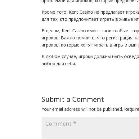
проблемой для игроков, которые предпочита
Кроме того, Kent Casino не предлагает игр
для тех, кто предпочитает играть в живые иг
В целом, Kent Casino имеет свои слабые сто
игроков. Важно помнить, что регистрация на 
игроков, которые хотят играть в игры и выиг
В любом случае, игроки должны быть осведо
выбор для себя.
Submit a Comment
Your email address will not be published.
Requir