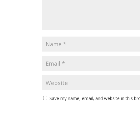
Save my name, email, and website in this br