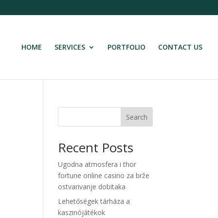
HOME
SERVICES
PORTFOLIO
CONTACT US
Search
Recent Posts
Ugodna atmosfera i thor
fortune online casino za brže
ostvarivanje dobitaka
Lehetőségek tárháza a
kaszinójátékok