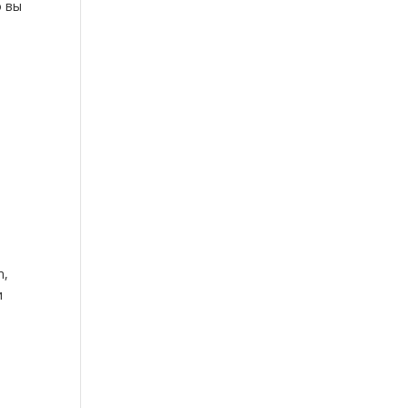
о вы
m,
и