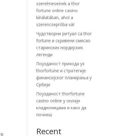
szerelmeseinek a thor
fortune online casino
kínálatában, ahol a
szerencsepróba vár
Чудотворни ритуал са thor
fortune и скривени смисао
старинских нордијских
легенди
Поузданост прихода уз
thorfortune и стратегије
финансијског планирања у
Србији
Поузданост thorfortune
casino online у онлајн
кладионицама и како да
почнеш
Recent
то