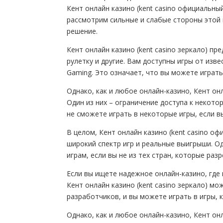
Кент онлайн казино (kent casino официальны
рассмотрим сильные и слабые стороны этой
решение.
Кент онлайн казино (kent casino зеркало) пр
рулетку и другие. Вам доступны игры от изве
Gaming. Это означает, что вы можете играть
Однако, как и любое онлайн-казино, Кент онл
Один из них – ограничение доступа к некото
не сможете играть в некоторые игры, если в
В целом, Кент онлайн казино (kent casino о
широкий спектр игр и реальные выигрыши. О
играм, если вы не из тех стран, которые раз
Если вы ищете надежное онлайн-казино, где
Кент онлайн казино (kent casino зеркало) м
разработчиков, и вы можете играть в игры,
Однако, как и любое онлайн-казино, Кент онл