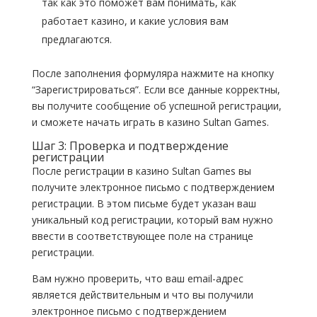
так как это поможет вам понимать, как
работает казино, и какие условия вам
предлагаются.
После заполнения формуляра нажмите на кнопку
“Зарегистрироваться”. Если все данные корректны,
вы получите сообщение об успешной регистрации,
и сможете начать играть в казино Sultan Games.
Шаг 3: Проверка и подтверждение
регистрации
После регистрации в казино Sultan Games вы
получите электронное письмо с подтверждением
регистрации. В этом письме будет указан ваш
уникальный код регистрации, который вам нужно
ввести в соответствующее поле на странице
регистрации.
Вам нужно проверить, что ваш email-адрес
является действительным и что вы получили
электронное письмо с подтверждением