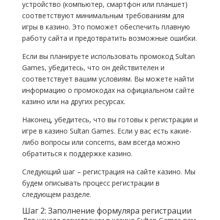
устройство (компьютер, смартфон или планшет)
соответствуют минимальным требованиям для
игры в казино. Это поможет обеспечить плавную
работу сайта и предотвратить возможные ошибки.
Если вы планируете использовать промокод Sultan
Games, убедитесь, что он действителен и
соответствует вашим условиям. Вы можете найти
информацию о промокодах на официальном сайте
казино или на других ресурсах.
Наконец, убедитесь, что вы готовы к регистрации и
игре в казино Sultan Games. Если у вас есть какие-
либо вопросы или concerns, вам всегда можно
обратиться к поддержке казино.
Следующий шаг – регистрация на сайте казино. Мы
будем описывать процесс регистрации в
следующем разделе.
Шаг 2: Заполнение формуляра регистрации