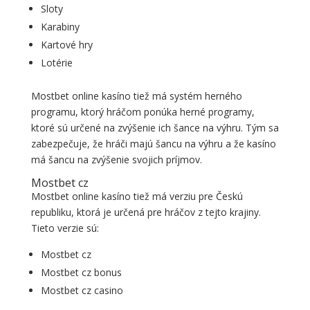
Sloty
Karabiny
Kartové hry
Lotérie
Mostbet online kasíno tiež má systém herného
programu, ktorý hráčom ponúka herné programy,
ktoré sú určené na zvýšenie ich šance na výhru. Tým sa
zabezpečuje, že hráči majú šancu na výhru a že kasíno
má šancu na zvýšenie svojich príjmov.
Mostbet cz
Mostbet online kasíno tiež má verziu pre Českú
republiku, ktorá je určená pre hráčov z tejto krajiny.
Tieto verzie sú:
Mostbet cz
Mostbet cz bonus
Mostbet cz casino