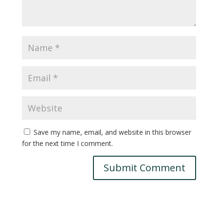
Save my name, email, and website in this browser
for the next time I comment.