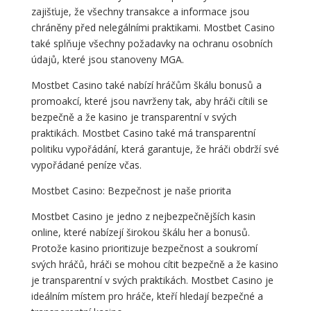
zajišťuje, že všechny transakce a informace jsou
chráněny před nelegálními praktikami. Mostbet Casino
také splňuje všechny požadavky na ochranu osobních
údajů, které jsou stanoveny MGA.
Mostbet Casino také nabízí hráčům škálu bonusů a
promoakcí, které jsou navrženy tak, aby hráči cítili se
bezpečně a že kasino je transparentní v svých
praktikách. Mostbet Casino také má transparentní
politiku vypořádání, která garantuje, že hráči obdrží své
vypořádané peníze včas.
Mostbet Casino: Bezpečnost je naše priorita
Mostbet Casino je jedno z nejbezpečnějších kasin
online, které nabízejí širokou škálu her a bonusů.
Protože kasino prioritizuje bezpečnost a soukromí
svých hráčů, hráči se mohou cítit bezpečně a že kasino
je transparentní v svých praktikách. Mostbet Casino je
ideálním místem pro hráče, kteří hledají bezpečné a