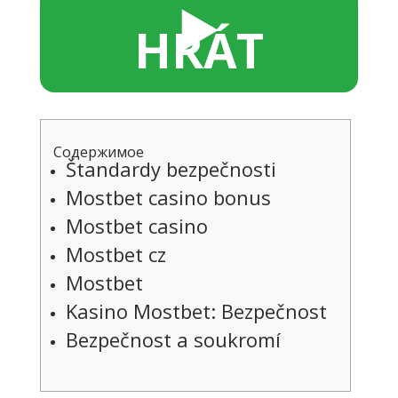
▶️
HRÁT
Содержимое
Štandardy bezpečnosti
Mostbet casino bonus
Mostbet casino
Mostbet cz
Mostbet
Kasino Mostbet: Bezpečnost
Bezpečnost a soukromí