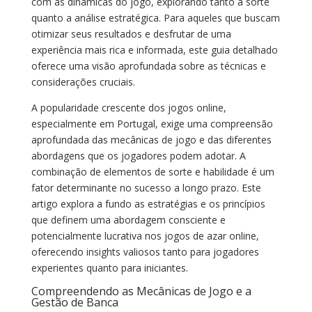
com as dinâmicas do jogo, explorando tanto a sorte
quanto a análise estratégica. Para aqueles que buscam
otimizar seus resultados e desfrutar de uma
experiência mais rica e informada, este guia detalhado
oferece uma visão aprofundada sobre as técnicas e
considerações cruciais.
A popularidade crescente dos jogos online,
especialmente em Portugal, exige uma compreensão
aprofundada das mecânicas de jogo e das diferentes
abordagens que os jogadores podem adotar. A
combinação de elementos de sorte e habilidade é um
fator determinante no sucesso a longo prazo. Este
artigo explora a fundo as estratégias e os princípios
que definem uma abordagem consciente e
potencialmente lucrativa nos jogos de azar online,
oferecendo insights valiosos tanto para jogadores
experientes quanto para iniciantes.
Compreendendo as Mecânicas de Jogo e a
Gestão de Banca