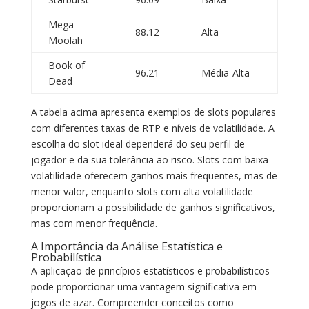
Mega
88.12
Alta
Moolah
Book of
96.21
Média-Alta
Dead
A tabela acima apresenta exemplos de slots populares
com diferentes taxas de RTP e níveis de volatilidade. A
escolha do slot ideal dependerá do seu perfil de
jogador e da sua tolerância ao risco. Slots com baixa
volatilidade oferecem ganhos mais frequentes, mas de
menor valor, enquanto slots com alta volatilidade
proporcionam a possibilidade de ganhos significativos,
mas com menor frequência.
A Importância da Análise Estatística e
Probabilística
A aplicação de princípios estatísticos e probabilísticos
pode proporcionar uma vantagem significativa em
jogos de azar. Compreender conceitos como