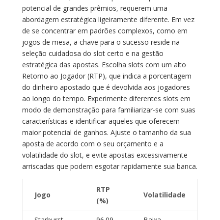
potencial de grandes prêmios, requerem uma
abordagem estratégica ligeiramente diferente. Em vez
de se concentrar em padrões complexos, como em
jogos de mesa, a chave para o sucesso reside na
seleção cuidadosa do slot certo e na gestão
estratégica das apostas. Escolha slots com um alto
Retorno ao Jogador (RTP), que indica a porcentagem
do dinheiro apostado que é devolvida aos jogadores
ao longo do tempo. Experimente diferentes slots em
modo de demonstração para familiarizar-se com suas
características e identificar aqueles que oferecem
maior potencial de ganhos. Ajuste o tamanho da sua
aposta de acordo com o seu orçamento e a
volatilidade do slot, e evite apostas excessivamente
arriscadas que podem esgotar rapidamente sua banca.
RTP
Jogo
Volatilidade
(%)
Starburst
96.09
Baixa