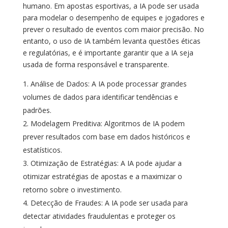
humano. Em apostas esportivas, a IA pode ser usada
para modelar o desempenho de equipes e jogadores e
prever o resultado de eventos com maior precisão. No
entanto, o uso de IA também levanta questões éticas
e regulatórias, e é importante garantir que a IA seja
usada de forma responsável e transparente.
Análise de Dados: A IA pode processar grandes
volumes de dados para identificar tendências e
padrões.
Modelagem Preditiva: Algoritmos de IA podem
prever resultados com base em dados históricos e
estatísticos.
Otimização de Estratégias: A IA pode ajudar a
otimizar estratégias de apostas e a maximizar o
retorno sobre o investimento.
Detecção de Fraudes: A IA pode ser usada para
detectar atividades fraudulentas e proteger os