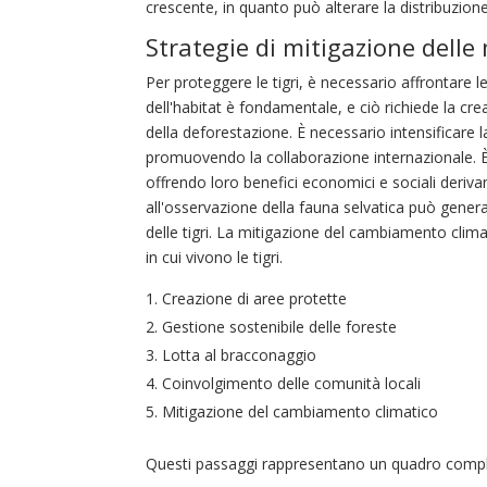
crescente, in quanto può alterare la distribuzione 
Strategie di mitigazione delle
Per proteggere le tigri, è necessario affrontare 
dell'habitat è fondamentale, e ciò richiede la cre
della deforestazione. È necessario intensificare l
promuovendo la collaborazione internazionale. È 
offrendo loro benefici economici e sociali derivan
all'osservazione della fauna selvatica può genera
delle tigri. La mitigazione del cambiamento clima
in cui vivono le tigri.
Creazione di aree protette
Gestione sostenibile delle foreste
Lotta al bracconaggio
Coinvolgimento delle comunità locali
Mitigazione del cambiamento climatico
Questi passaggi rappresentano un quadro completo