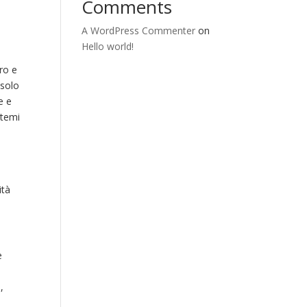
Comments
A WordPress Commenter
on
Hello world!
ro e
 solo
e e
stemi
ità
e
,