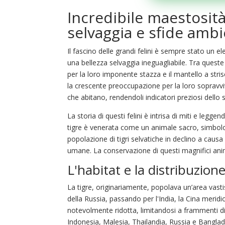
Incredibile maestosità,
selvaggia e sfide amb
Il fascino delle grandi felini è sempre stato un 
una bellezza selvaggia ineguagliabile. Tra quest
per la loro imponente stazza e il mantello a stri
la crescente preoccupazione per la loro sopravvi
che abitano, rendendoli indicatori preziosi dello 
La storia di questi felini è intrisa di miti e leggend
tigre è venerata come un animale sacro, simbolo d
popolazione di tigri selvatiche in declino a causa
umane. La conservazione di questi magnifici animal
L'habitat e la distribuzione
La tigre, originariamente, popolava un’area vasti
della Russia, passando per l'India, la Cina meridio
notevolmente ridotta, limitandosi a frammenti di ha
Indonesia, Malesia, Thailandia, Russia e Banglade