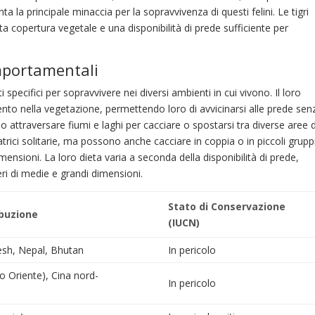
ta la principale minaccia per la sopravvivenza di questi felini. Le tigri
ta copertura vegetale e una disponibilità di prede sufficiente per
mportamentali
specifici per sopravvivere nei diversi ambienti in cui vivono. Il loro
nto nella vegetazione, permettendo loro di avvicinarsi alle prede sen
o attraversare fiumi e laghi per cacciare o spostarsi tra diverse aree 
atrici solitarie, ma possono anche cacciare in coppia o in piccoli grupp
mensioni. La loro dieta varia a seconda della disponibilità di prede,
feri di medie e grandi dimensioni.
Stato di Conservazione
ibuzione
(IUCN)
esh, Nepal, Bhutan
In pericolo
o Oriente), Cina nord-
In pericolo