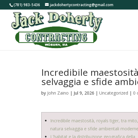
(781) 983-5436
jackdohertycontracting@gmail.com
Incredibile maestosità,
selvaggia e sfide amb
by
John Zaino
|
Jul 9, 2026
|
Uncategorized
|
0
Incredibile maestosità, royals tiger, tra mito
natura selvaggia e sfide ambientali modern
L'habitat e la distribuzione geografica della