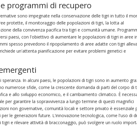
e e programmi di recupero
native sono impegnate nella conservazione delle tigri in tutto il mo
 protette, il monitoraggio delle popolazioni di tigri, la lotta al
ozione della convivenza pacifica tra tigri e comunità umane. Programm
ersi paesi, con l'obiettivo di aumentare le popolazioni di tigri in aree i
mmi spesso prevedono il ripopolamento di aree adatte con tigri allev
richiede un'attenta pianificazione per evitare problemi genetici e
 emergenti
 di speranza. In alcuni paesi, le popolazioni di tigri sono in aumento gra
tono numerose sfide, come la crescente domanda di parti del corpo di t
rafica e allo sviluppo economico, e il cambiamento climatico. È necess
le per garantire la sopravvivenza a lungo termine di questi magnifici
zioni non governative, comunità locali e settore privato è essenziale 
ri per le generazioni future. L'innovazione tecnologica, come l'uso di d
 tigri e rilevare attività di bracconaggio, può svolgere un ruolo impor