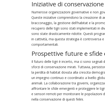
Iniziative di conservazion
Numerose organizzazioni governative e non gover
Queste iniziative comprendono la creazione di aree
bracconaggio, la gestione dell'habitat e la prom
recupero delle tigri sono stati implementati in div
sono state drasticamente ridotte. Questi progra
in cattività, ma questa strategia è controversa e 
comportamentali.
Prospettive future e sfide
Il futuro delle tigri è incerto, ma ci sono segnali
sforzi di conservazione mirati. Tuttavia, persis
la perdita di habitat dovuta alla crescita demog
un impegno continuo e coordinato a livello globa
animali. La collaborazione tra governi, organizza
affrontare le sfide emergenti e proteggere le tig
e sensori remoti per monitorare le popolazioni di
nella conservazione di questi felini.