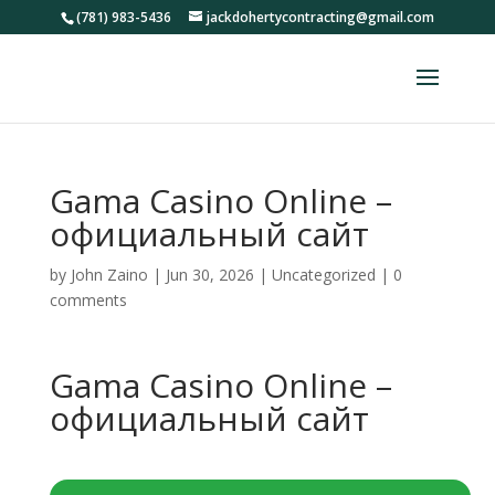
(781) 983-5436
jackdohertycontracting@gmail.com
Gama Casino Online –
официальный сайт
by
John Zaino
|
Jun 30, 2026
|
Uncategorized
|
0
comments
Gama Casino Online –
официальный сайт