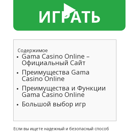
▶️
ИГРАТЬ
Содержимое
Gama Casino Online –
Официальный Сайт
Преимущества Gama
Casino Online
Преимущества и Функции
Gama Casino Online
Большой выбор игр
Если вы ищете надежный и безопасный способ