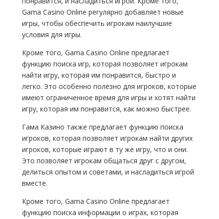
понравится, и насладиться игрой. Кроме того,
Gama Casino Online регулярно добавляет новые
игры, чтобы обеспечить игрокам наилучшие
условия для игры.
Кроме того, Gama Casino Online предлагает
функцию поиска игр, которая позволяет игрокам
найти игру, которая им понравится, быстро и
легко. Это особенно полезно для игроков, которые
имеют ограниченное время для игры и хотят найти
игру, которая им понравится, как можно быстрее.
Гама Казино также предлагает функцию поиска
игроков, которая позволяет игрокам найти других
игроков, которые играют в ту же игру, что и они.
Это позволяет игрокам общаться друг с другом,
делиться опытом и советами, и насладиться игрой
вместе.
Кроме того, Gama Casino Online предлагает
функцию поиска информации о играх, которая