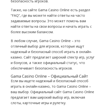
безопасность игроков.
Также, на сайте Gama Casino Online есть раздел
“FAQ”, где вы можете найти ответы на часто
задаваемые вопросы. Это может помочь вам
найти ответы на свои вопросы и начать играть с
более высоким балансом.
В любом случае, Gama Casino Online – это
отличный выбор для игроков, которые ищут
надежный и безопасный способ играть в онлайн-
казино. Сайт предлагает широкий спектр игр, услуг
и бонусов, а также официальный статус, что
обеспечивает безопасность игроков.
Gama Casino Online – Официальный Сайт
Если вы ищете надежный и безопасный способ
играть в онлайн-казино, то Gama Casino Online –
ваш выбор. Официальный сайт Gama Casino Online
предлагает вам широкий выбор игр, включая
слоты, карточные игры и рулетку.