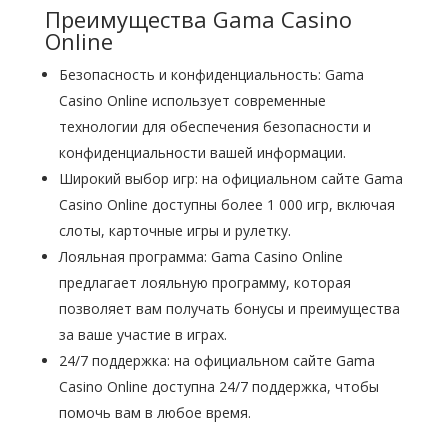
Преимущества Gama Casino
Online
Безопасность и конфиденциальность: Gama
Casino Online использует современные
технологии для обеспечения безопасности и
конфиденциальности вашей информации.
Широкий выбор игр: на официальном сайте Gama
Casino Online доступны более 1 000 игр, включая
слоты, карточные игры и рулетку.
Лояльная программа: Gama Casino Online
предлагает лояльную программу, которая
позволяет вам получать бонусы и преимущества
за ваше участие в играх.
24/7 поддержка: на официальном сайте Gama
Casino Online доступна 24/7 поддержка, чтобы
помочь вам в любое время.