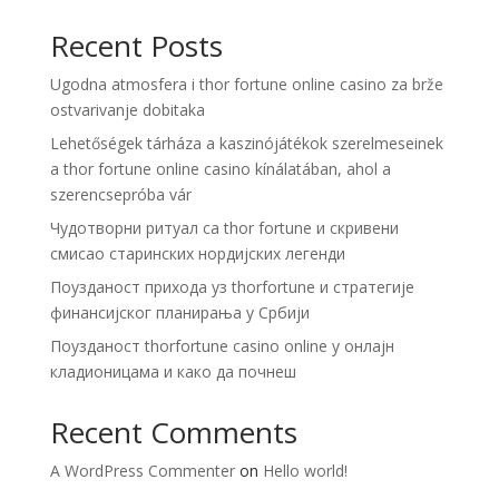
Recent Posts
Ugodna atmosfera i thor fortune online casino za brže
ostvarivanje dobitaka
Lehetőségek tárháza a kaszinójátékok szerelmeseinek
a thor fortune online casino kínálatában, ahol a
szerencsepróba vár
Чудотворни ритуал са thor fortune и скривени
смисао старинских нордијских легенди
Поузданост прихода уз thorfortune и стратегије
финансијског планирања у Србији
Поузданост thorfortune casino online у онлајн
кладионицама и како да почнеш
Recent Comments
A WordPress Commenter
on
Hello world!