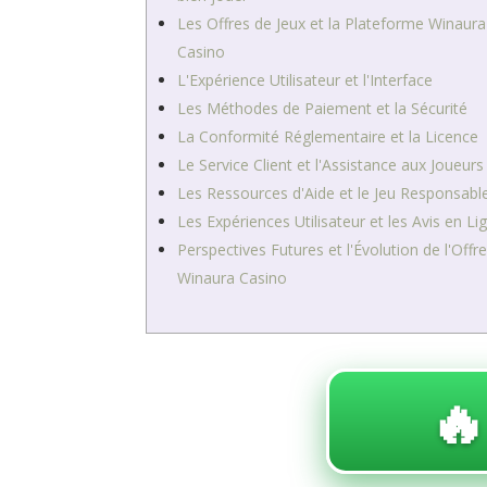
Les Offres de Jeux et la Plateforme Winaura
Casino
L'Expérience Utilisateur et l'Interface
Les Méthodes de Paiement et la Sécurité
La Conformité Réglementaire et la Licence
Le Service Client et l'Assistance aux Joueurs
Les Ressources d'Aide et le Jeu Responsabl
Les Expériences Utilisateur et les Avis en Li
Perspectives Futures et l'Évolution de l'Offr
Winaura Casino
🔥