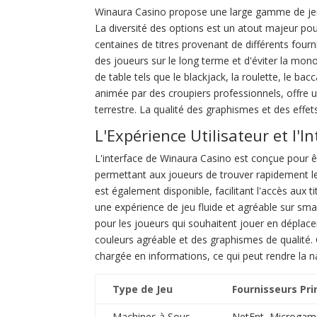
Winaura Casino propose une large gamme de jeux,
La diversité des options est un atout majeur pour
centaines de titres provenant de différents fourn
des joueurs sur le long terme et d'éviter la mo
de table tels que le blackjack, la roulette, le bac
animée par des croupiers professionnels, offre u
terrestre. La qualité des graphismes et des effe
L'Expérience Utilisateur et l'I
L'interface de Winaura Casino est conçue pour êtr
permettant aux joueurs de trouver rapidement le
est également disponible, facilitant l'accès aux t
une expérience de jeu fluide et agréable sur sma
pour les joueurs qui souhaitent jouer en déplac
couleurs agréable et des graphismes de qualité. 
chargée en informations, ce qui peut rendre la n
Type de Jeu
Fournisseurs Pri
Machines à Sous
NetEnt, Microgami