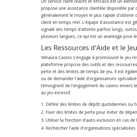
Un service client réactif et efficace est un élém
propose une assistance clientèle disponible par c
généralement le moyen le plus rapide d'obtenir de
client en temps réel. L'équipe d'assistance est 
signalé des temps d'attente parfois longs, surtou
plusieurs langues, ce qui est un avantage pour l
Les Ressources d'Aide et le J
Winaura Casino s'engage à promouvoir le jeu resp
plateforme propose des outils et des ressources d
perte et des limites de temps de jeu. Il est éga
ou de demander l'aide d'organisations spécialisé
témoignent de l'engagement du casino envers le 
au jeu excessif.
Définir des limites de dépôt quotidiennes ou
Fixer des limites de perte pour éviter de dépe
Utiliser la fonction d'auto-exclusion en cas de
Rechercher l'aide d'organisations spécialisée