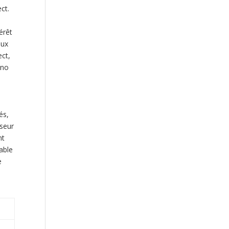
ct.
érêt
eux
ect,
ino
és,
sseur
nt
able
e