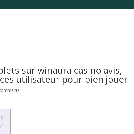
lets sur winaura casino avis,
ces utilisateur pour bien jouer
 comments
no
ur