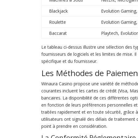
Blackjack
Evolution Gaming,
Roulette
Evolution Gaming,
Baccarat
Playtech, Evoluti
Le tableau ci-dessus illustre une sélection des 
fournisseurs de logiciels et les limites de mise. 
spécifique et du fournisseur.
Les Méthodes de Paiement 
Winaura Casino propose une variété de méthodes d
courantes incluent les cartes de crédit (Visa, Mast
bancaires. La disponibilité de ces différentes op
en fonction de leurs préférences personnelles e
traitées rapidement et en toute sécurité, grâce à
utilisateurs ont signalé des délais de traitement
point à prendre en considération.
La Conformité Réglementaire e