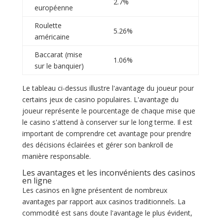
2.7%
européenne
Roulette
5.26%
américaine
Baccarat (mise
1.06%
sur le banquier)
Le tableau ci-dessus illustre l'avantage du joueur pour
certains jeux de casino populaires. L'avantage du
joueur représente le pourcentage de chaque mise que
le casino s'attend à conserver sur le long terme. Il est
important de comprendre cet avantage pour prendre
des décisions éclairées et gérer son bankroll de
manière responsable.
Les avantages et les inconvénients des casinos
en ligne
Les casinos en ligne présentent de nombreux
avantages par rapport aux casinos traditionnels. La
commodité est sans doute l'avantage le plus évident,