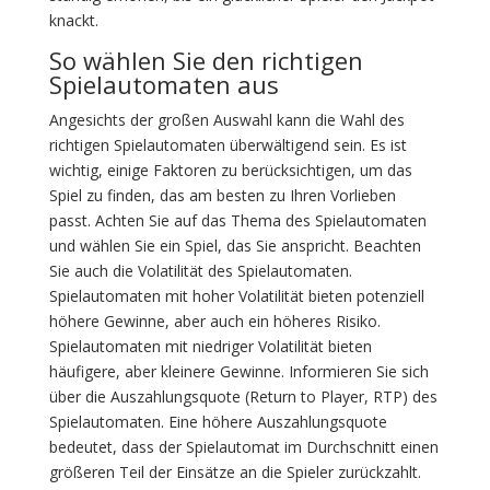
knackt.
So wählen Sie den richtigen
Spielautomaten aus
Angesichts der großen Auswahl kann die Wahl des
richtigen Spielautomaten überwältigend sein. Es ist
wichtig, einige Faktoren zu berücksichtigen, um das
Spiel zu finden, das am besten zu Ihren Vorlieben
passt. Achten Sie auf das Thema des Spielautomaten
und wählen Sie ein Spiel, das Sie anspricht. Beachten
Sie auch die Volatilität des Spielautomaten.
Spielautomaten mit hoher Volatilität bieten potenziell
höhere Gewinne, aber auch ein höheres Risiko.
Spielautomaten mit niedriger Volatilität bieten
häufigere, aber kleinere Gewinne. Informieren Sie sich
über die Auszahlungsquote (Return to Player, RTP) des
Spielautomaten. Eine höhere Auszahlungsquote
bedeutet, dass der Spielautomat im Durchschnitt einen
größeren Teil der Einsätze an die Spieler zurückzahlt.