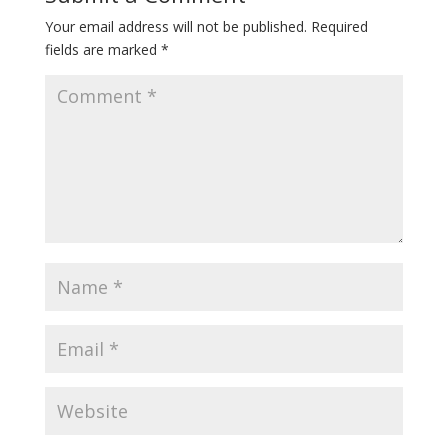
Your email address will not be published.
Required
fields are marked
*