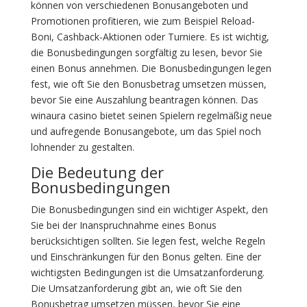
können von verschiedenen Bonusangeboten und
Promotionen profitieren, wie zum Beispiel Reload-
Boni, Cashback-Aktionen oder Turniere. Es ist wichtig,
die Bonusbedingungen sorgfältig zu lesen, bevor Sie
einen Bonus annehmen. Die Bonusbedingungen legen
fest, wie oft Sie den Bonusbetrag umsetzen müssen,
bevor Sie eine Auszahlung beantragen können. Das
winaura casino bietet seinen Spielern regelmäßig neue
und aufregende Bonusangebote, um das Spiel noch
lohnender zu gestalten.
Die Bedeutung der
Bonusbedingungen
Die Bonusbedingungen sind ein wichtiger Aspekt, den
Sie bei der Inanspruchnahme eines Bonus
berücksichtigen sollten. Sie legen fest, welche Regeln
und Einschränkungen für den Bonus gelten. Eine der
wichtigsten Bedingungen ist die Umsatzanforderung.
Die Umsatzanforderung gibt an, wie oft Sie den
Bonusbetrag umsetzen müssen, bevor Sie eine