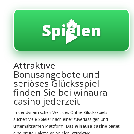
🔥
Spielen
▶️
Attraktive
Bonusangebote und
seriöses Glücksspiel
finden Sie bei winaura
casino jederzeit
In der dynamischen Welt des Online-Glücksspiels
suchen viele Spieler nach einer zuverlässigen und
unterhaltsamen Plattform. Das
winaura casino
bietet
eine breite Palette an Spielen, attraktive