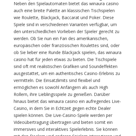
Neben den Spielautomaten bietet das winaura casino
auch eine breite Palette an klassischen Tischspielen
wie Roulette, Blackjack, Baccarat und Poker. Diese
Spiele sind in verschiedenen Varianten verfügbar, um
den unterschiedlichen Vorlieben der Spieler gerecht zu
werden. Ob Sie nun ein Fan des amerikanischen,
europäischen oder französischen Roulettes sind, oder
ob Sie lieber eine Runde Blackjack spielen, das winaura
casino hat für jeden etwas zu bieten. Die Tischspiele
sind oft mit realistischen Grafiken und Soundeffekten
ausgestattet, um ein authentisches Casino-Erlebnis zu
vermitteln. Die Einsatzlimits sind flexibel und
ermöglichen es sowohl Anfängern als auch High
Rollern, ihre Lieblingsspiele zu genießen. Darüber
hinaus bietet das winaura casino ein aufregendes Live-
Casino, in dem Sie in Echtzeit gegen echte Dealer
spielen können. Die Live-Casino-Spiele werden per
Videoübertragung übertragen und bieten somit ein
immersives und interaktives Spielerlebnis. Sie können