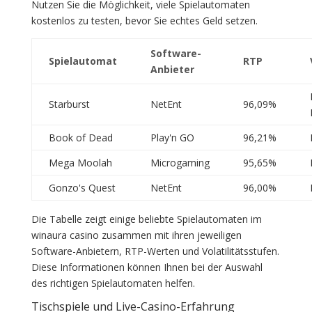
Nutzen Sie die Möglichkeit, viele Spielautomaten
kostenlos zu testen, bevor Sie echtes Geld setzen.
Software-
Spielautomat
RTP
Anbieter
Starburst
NetEnt
96,09%
Book of Dead
Play'n GO
96,21%
Mega Moolah
Microgaming
95,65%
Gonzo's Quest
NetEnt
96,00%
Die Tabelle zeigt einige beliebte Spielautomaten im
winaura casino zusammen mit ihren jeweiligen
Software-Anbietern, RTP-Werten und Volatilitätsstufen.
Diese Informationen können Ihnen bei der Auswahl
des richtigen Spielautomaten helfen.
Tischspiele und Live-Casino-Erfahrung