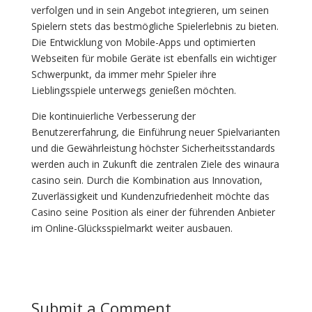
verfolgen und in sein Angebot integrieren, um seinen
Spielern stets das bestmögliche Spielerlebnis zu bieten.
Die Entwicklung von Mobile-Apps und optimierten
Webseiten für mobile Geräte ist ebenfalls ein wichtiger
Schwerpunkt, da immer mehr Spieler ihre
Lieblingsspiele unterwegs genießen möchten.
Die kontinuierliche Verbesserung der
Benutzererfahrung, die Einführung neuer Spielvarianten
und die Gewährleistung höchster Sicherheitsstandards
werden auch in Zukunft die zentralen Ziele des winaura
casino sein. Durch die Kombination aus Innovation,
Zuverlässigkeit und Kundenzufriedenheit möchte das
Casino seine Position als einer der führenden Anbieter
im Online-Glücksspielmarkt weiter ausbauen.
Submit a Comment