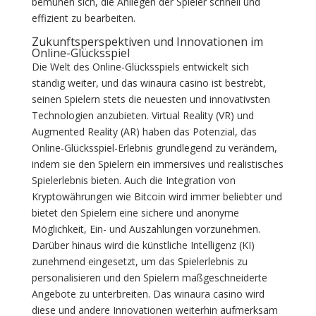
bemühen sich, die Anliegen der Spieler schnell und
effizient zu bearbeiten.
Zukunftsperspektiven und Innovationen im
Online-Glücksspiel
Die Welt des Online-Glücksspiels entwickelt sich
ständig weiter, und das winaura casino ist bestrebt,
seinen Spielern stets die neuesten und innovativsten
Technologien anzubieten. Virtual Reality (VR) und
Augmented Reality (AR) haben das Potenzial, das
Online-Glücksspiel-Erlebnis grundlegend zu verändern,
indem sie den Spielern ein immersives und realistisches
Spielerlebnis bieten. Auch die Integration von
Kryptowährungen wie Bitcoin wird immer beliebter und
bietet den Spielern eine sichere und anonyme
Möglichkeit, Ein- und Auszahlungen vorzunehmen.
Darüber hinaus wird die künstliche Intelligenz (KI)
zunehmend eingesetzt, um das Spielerlebnis zu
personalisieren und den Spielern maßgeschneiderte
Angebote zu unterbreiten. Das winaura casino wird
diese und andere Innovationen weiterhin aufmerksam