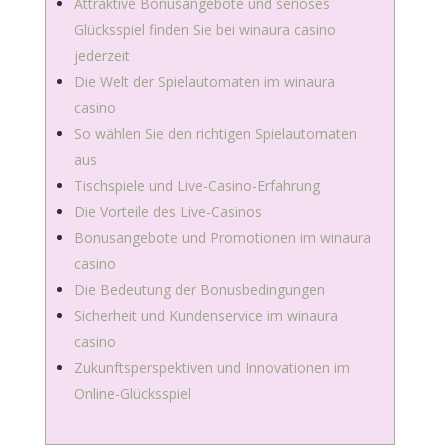
Attraktive Bonusangebote und seriöses
Glücksspiel finden Sie bei winaura casino
jederzeit
Die Welt der Spielautomaten im winaura
casino
So wählen Sie den richtigen Spielautomaten
aus
Tischspiele und Live-Casino-Erfahrung
Die Vorteile des Live-Casinos
Bonusangebote und Promotionen im winaura
casino
Die Bedeutung der Bonusbedingungen
Sicherheit und Kundenservice im winaura
casino
Zukunftsperspektiven und Innovationen im
Online-Glücksspiel