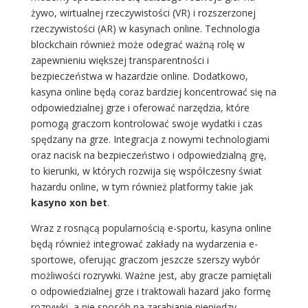
żywo, wirtualnej rzeczywistości (VR) i rozszerzonej
rzeczywistości (AR) w kasynach online. Technologia
blockchain również może odegrać ważną rolę w
zapewnieniu większej transparentności i
bezpieczeństwa w hazardzie online. Dodatkowo,
kasyna online będą coraz bardziej koncentrować się na
odpowiedzialnej grze i oferować narzędzia, które
pomogą graczom kontrolować swoje wydatki i czas
spędzany na grze. Integracja z nowymi technologiami
oraz nacisk na bezpieczeństwo i odpowiedzialną grę,
to kierunki, w których rozwija się współczesny świat
hazardu online, w tym również platformy takie jak
kasyno xon bet
.
Wraz z rosnącą popularnością e-sportu, kasyna online
będą również integrować zakłady na wydarzenia e-
sportowe, oferując graczom jeszcze szerszy wybór
możliwości rozrywki. Ważne jest, aby gracze pamiętali
o odpowiedzialnej grze i traktowali hazard jako formę
rozrywki, a nie sposób na zarabianie pieniędzy.