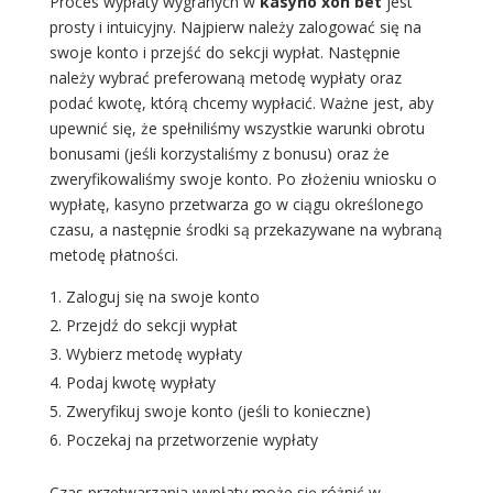
Proces wypłaty wygranych w
kasyno xon bet
jest
prosty i intuicyjny. Najpierw należy zalogować się na
swoje konto i przejść do sekcji wypłat. Następnie
należy wybrać preferowaną metodę wypłaty oraz
podać kwotę, którą chcemy wypłacić. Ważne jest, aby
upewnić się, że spełniliśmy wszystkie warunki obrotu
bonusami (jeśli korzystaliśmy z bonusu) oraz że
zweryfikowaliśmy swoje konto. Po złożeniu wniosku o
wypłatę, kasyno przetwarza go w ciągu określonego
czasu, a następnie środki są przekazywane na wybraną
metodę płatności.
Zaloguj się na swoje konto
Przejdź do sekcji wypłat
Wybierz metodę wypłaty
Podaj kwotę wypłaty
Zweryfikuj swoje konto (jeśli to konieczne)
Poczekaj na przetworzenie wypłaty
Czas przetwarzania wypłaty może się różnić w