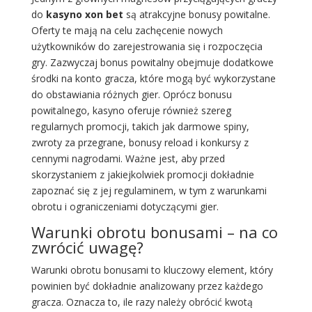
do
kasyno xon bet
są atrakcyjne bonusy powitalne.
Oferty te mają na celu zachęcenie nowych
użytkowników do zarejestrowania się i rozpoczęcia
gry. Zazwyczaj bonus powitalny obejmuje dodatkowe
środki na konto gracza, które mogą być wykorzystane
do obstawiania różnych gier. Oprócz bonusu
powitalnego, kasyno oferuje również szereg
regularnych promocji, takich jak darmowe spiny,
zwroty za przegrane, bonusy reload i konkursy z
cennymi nagrodami. Ważne jest, aby przed
skorzystaniem z jakiejkolwiek promocji dokładnie
zapoznać się z jej regulaminem, w tym z warunkami
obrotu i ograniczeniami dotyczącymi gier.
Warunki obrotu bonusami – na co
zwrócić uwagę?
Warunki obrotu bonusami to kluczowy element, który
powinien być dokładnie analizowany przez każdego
gracza. Oznacza to, ile razy należy obrócić kwotą